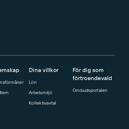
emskap
Dina villkor
För dig som
förtroendevald
msförmåner
Lön
Ombudsportalen
dlem
Arbetsmiljö
Kollektivavtal