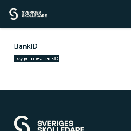
Hoppa till huvudinnehåll
BankID
Logga in med BankID