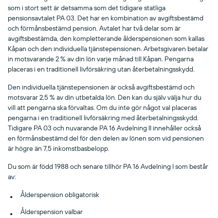
som i stort sett är detsamma som det tidigare statliga
pensionsavtalet PA 03. Det har en kombination av avgiftsbestämd
och förmånsbestämd pension. Avtalet har två delar som är
avgiftsbestämda, den kompletterande ålderspensionen som kallas
Kåpan och den individuella tjänstepensionen. Arbetsgivaren betalar
in motsvarande 2 % av din lön varje månad till Kåpan. Pengarna
placeras i en traditionell livförsäkring utan återbetalningsskydd.
Den individuella tjänstepensionen är också avgiftsbestämd och
motsvarar 2,5 % av din utbetalda lön. Den kan du själv välja hur du
vill att pengarna ska förvaltas. Om du inte gör något val placeras
pengarna i en traditionell livförsäkring med återbetalningsskydd.
Tidigare PA 03 och nuvarande PA 16 Avdelning II innehåller också
en förmånsbestämd del för den delen av lönen som vid pensionen
är högre än 7,5 inkomstbasbelopp.
Du som är född 1988 och senare tillhör PA 16 Avdelning I som består
av:
Ålderspension obligatorisk
Ålderspension valbar