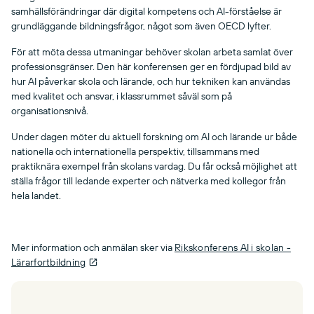
samhällsförändringar där digital kompetens och AI-förståelse är
grundläggande bildningsfrågor, något som även OECD lyfter.
För att möta dessa utmaningar behöver skolan arbeta samlat över
professionsgränser. Den här konferensen ger en fördjupad bild av
hur AI påverkar skola och lärande, och hur tekniken kan användas
med kvalitet och ansvar, i klassrummet såväl som på
organisationsnivå.
Under dagen möter du aktuell forskning om AI och lärande ur både
nationella och internationella perspektiv, tillsammans med
praktiknära exempel från skolans vardag. Du får också möjlighet att
ställa frågor till ledande experter och nätverka med kollegor från
hela landet.
Mer information och anmälan sker via
Rikskonferens AI i skolan -
Lärarfortbildning