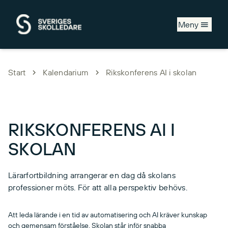
Hoppa till huvudinnehåll
Meny
Start
Kalendarium
Rikskonferens AI i skolan
RIKSKONFERENS AI I
SKOLAN
Lärarfortbildning arrangerar en dag då skolans
professioner möts. För att alla perspektiv behövs.
Att leda lärande i en tid av automatisering och AI kräver kunskap
och gemensam förståelse. Skolan står inför snabba