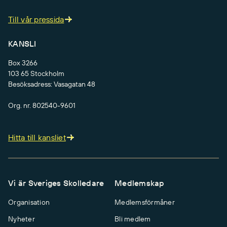
Till vår pressida
KANSLI
Box 3266
103 65 Stockholm
Besöksadress: Vasagatan 48
Org. nr. 802540-9601
Hitta till kansliet
Vi är Sveriges Skolledare
Medlemskap
Organisation
Medlemsförmåner
Nyheter
Bli medlem