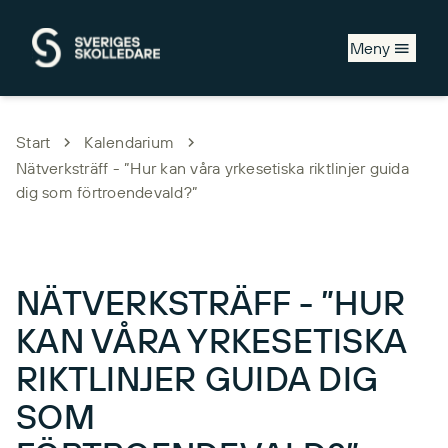
Hoppa till huvudinnehåll
Meny
Start
Kalendarium
Nätverksträff - ”Hur kan våra yrkesetiska riktlinjer guida
dig som förtroendevald?”
NÄTVERKSTRÄFF - ”HUR
KAN VÅRA YRKESETISKA
RIKTLINJER GUIDA DIG
SOM