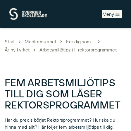
Hoppa till huvudinnehåll
Meny
Start
Medlemskapet
För dig som...
Är ny i yrket
Arbetsmiljötips till rektorprogrammet
FEM ARBETSMILJÖTIPS
TILL DIG SOM LÄSER
REKTORSPROGRAMMET
Har du precis börjat Rektorsprogrammet? Hur ska du
hinna med allt? Här följer fem arbetsmiljötips till dig.