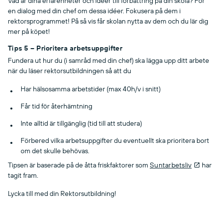
Vad är dina erfarenheter och idéer till förbättring på din skola? För
en dialog med din chef om dessa idéer. Fokusera på dem i
rektorsprogrammet! På så vis får skolan nytta av dem och du lär dig
mer på köpet!
Tips 5 – Prioritera arbetsuppgifter
Fundera ut hur du (i samråd med din chef) ska lägga upp ditt arbete
när du läser rektorsutbildningen så att du
Har hälsosamma arbetstider (max 40h/v i snitt)
Får tid för återhämtning
Inte alltid är tillgänglig (tid till att studera)
Förbered vilka arbetsuppgifter du eventuellt ska prioritera bort
om det skulle behövas.
Tipsen är baserade på de åtta friskfaktorer som
Suntarbetsliv
har
tagit fram.
Lycka till med din Rektorsutbildning!