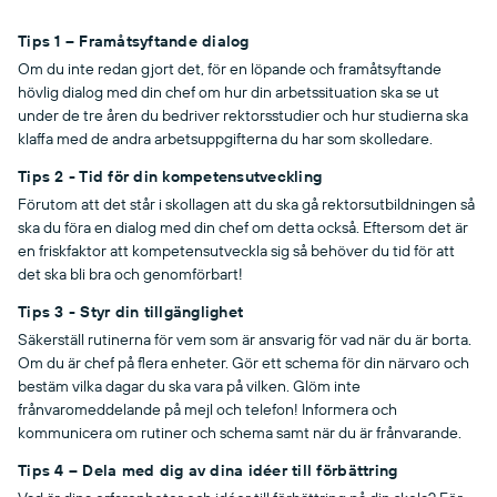
Tips 1 – Framåtsyftande dialog
Om du inte redan gjort det, för en löpande och framåtsyftande
hövlig dialog med din chef om hur din arbetssituation ska se ut
under de tre åren du bedriver rektorsstudier och hur studierna ska
klaffa med de andra arbetsuppgifterna du har som skolledare.
Tips 2 - Tid för din kompetensutveckling
Förutom att det står i skollagen att du ska gå rektorsutbildningen så
ska du föra en dialog med din chef om detta också. Eftersom det är
en friskfaktor att kompetensutveckla sig så behöver du tid för att
det ska bli bra och genomförbart!
Tips 3 - Styr din tillgänglighet
Säkerställ rutinerna för vem som är ansvarig för vad när du är borta.
Om du är chef på flera enheter. Gör ett schema för din närvaro och
bestäm vilka dagar du ska vara på vilken. Glöm inte
frånvaromeddelande på mejl och telefon! Informera och
kommunicera om rutiner och schema samt när du är frånvarande.
Tips 4 – Dela med dig av dina idéer till förbättring