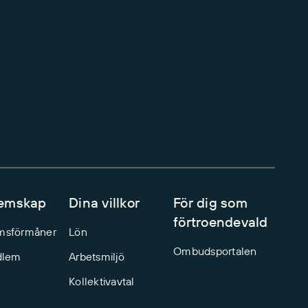
emskap
Dina villkor
För dig som
förtroendevald
msförmåner
Lön
Ombudsportalen
dlem
Arbetsmiljö
Kollektivavtal