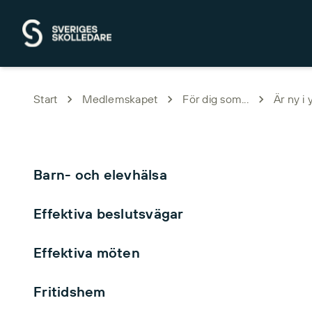
Hoppa till huvudinnehåll
Start
Medlemskapet
För dig som...
Är ny i 
Barn- och elevhälsa
Effektiva beslutsvägar
Effektiva möten
Fritidshem