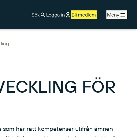
Sök
Logga in
Bli medlem
Meny
ling
ECKLING FÖR
are som har rätt kompetenser utifrån ämnen