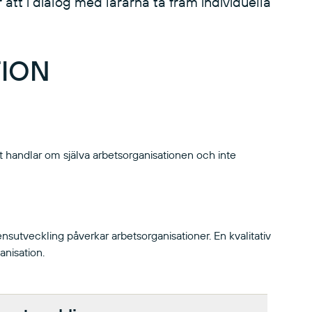
tt i dialog med lärarna ta fram individuella
ION
et handlar om själva arbetsorganisationen och inte
ensutveckling påverkar arbetsorganisationer. En kvalitativ
anisation.