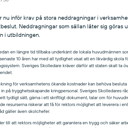
r nu inför krav på stora neddragningar i verksamh
slut. Neddragningar som sällan låter sig göras ut
 i utbildningen.
edan en längre tid tillbaka underkänt de lokala huvudmännen so
enaste 10 åren har med all tydlighet visat att en likvärdig skola 
ngssystem. Sveriges Skolledare kräver därför att staten skall ta 
sendet.
täckning för verksamhetens ökande kostnader kan behöva besluta
ra in på trygghetsskapande kringpersonal. Sveriges Skolledares rå
å ett tydligt sätt, gärna i ett skriftligt dokument, talar om för huv
 resurserna riskerar att få för rektors möjlighet att leverera i 
d gäller även skolchefer.
till att rektors möjligheter att garantera en trygg och säker arb