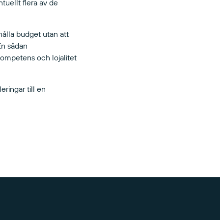
uellt flera av de
ålla budget utan att
 En sådan
kompetens och lojalitet
ringar till en