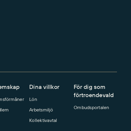
emskap
Dina villkor
För dig som
förtroendevald
msförmåner
Lön
Ombudsportalen
dlem
Arbetsmiljö
Kollektivavtal