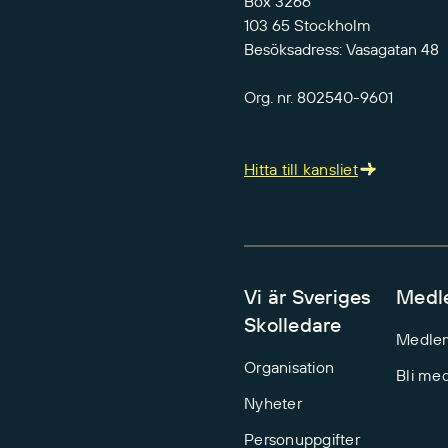
Box 3266
103 65 Stockholm
Besöksadress: Vasagatan 48
Org. nr. 802540-9601
Hitta till kansliet
Vi är Sveriges
Medl
Skolledare
Medle
Organisation
Bli me
Nyheter
Personuppgifter