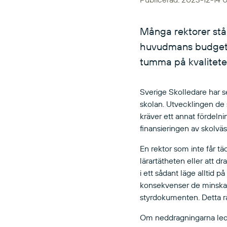
Många rektorer stå
huvudmans budgetbe
tumma på kvaliteten
Sverige Skolledare har s
skolan. Utvecklingen de s
kräver ett annat fördelni
finansieringen av skolvä
En rektor som inte får 
lärartätheten eller att d
i ett sådant läge alltid p
konsekvenser de minskade
styrdokumenten. Detta rå
Om neddragningarna leder 