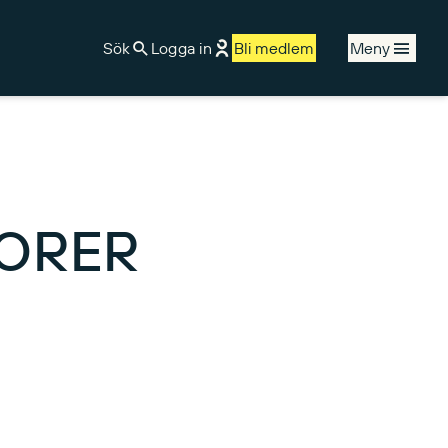
Sök
Logga in
Bli medlem
Meny
TORER