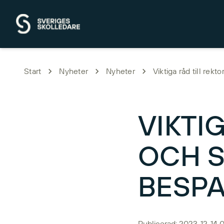
Hoppa till huvudinnehåll
Start
Nyheter
Nyheter
Viktiga råd till rekt
VIKTI
OCH S
BESPA
Publicerad: 2023-12-14 