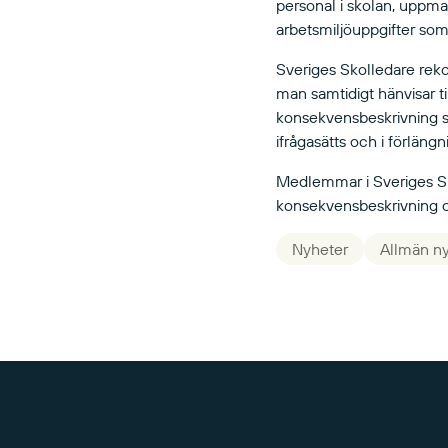
personal i skolan, uppma
arbetsmiljöuppgifter som
Sveriges Skolledare reko
man samtidigt hänvisar ti
konsekvensbeskrivning ska
ifrågasätts och i förläng
Medlemmar i Sveriges Skol
konsekvensbeskrivning 
Nyheter
Allmän n