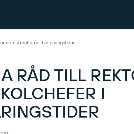
orer och skolchefer i besparingstider
GA RÅD TILL REK
KOLCHEFER I
RINGSTIDER
07:56