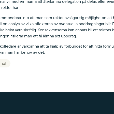
nar vi medlemmarna att återlämna delegation på delar, eller event
 rektor har.
mmenderar inte att man som rektor avsäger sig möjligheten att h
ll en analys av vilka effekterna av eventuella neddragningar blir.
 helst vara skriftlig. Konsekvenserna kan annars bli att rektors 
ningen riskerar man att få lämna sitt uppdrag.
ledare är välkomna att ta hjälp av förbundet för att hitta formule
om man har behov av det.
yhet