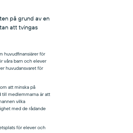
eten på grund av en
an att tvingas
m huvudfinansiärer för
för våra barn och elever
över huvudansvaret för
 om att minska på
d till medlemmarna är att
udmannen vilka
enlighet med de rådande
etsplats för elever och