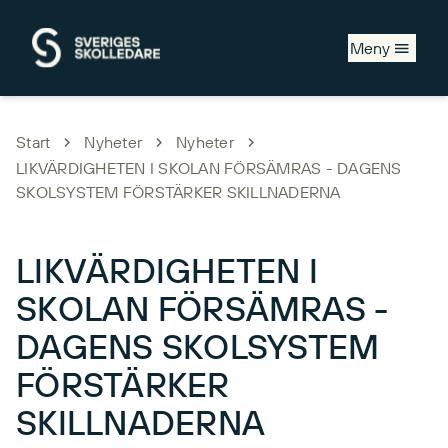
Hoppa till huvudinnehåll
Meny
Start
Nyheter
Nyheter
LIKVÄRDIGHETEN I SKOLAN FÖRSÄMRAS - DAGENS
SKOLSYSTEM FÖRSTÄRKER SKILLNADERNA
LIKVÄRDIGHETEN I
SKOLAN FÖRSÄMRAS -
DAGENS SKOLSYSTEM
FÖRSTÄRKER
SKILLNADERNA