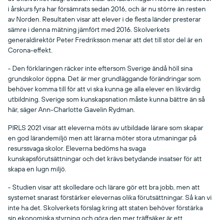
i årskurs fyra har försämrats sedan 2016, och är nu större än resten
av Norden. Resultaten visar att elever i de flesta länder presterar
sämre i denna mätning jämfört med 2016. Skolverkets
generaldirektör Peter Fredriksson menar att det till stor del är en
Corona-effekt.
- Den förklaringen räcker inte eftersom Sverige ändå höll sina
grundskolor öppna. Det är mer grundläggande förändringar som
behöver komma till för att vi ska kunna ge alla elever en likvärdig
utbildning. Sverige som kunskapsnation måste kunna bättre än så
här, säger Ann-Charlotte Gavelin Rydman.
PIRLS 2021 visar att eleverna möts av utbildade lärare som skapar
en god lärandemiljö men att lärarna möter stora utmaningar på
resurssvaga skolor. Eleverna bedöms ha svaga
kunskapsförutsättningar och det krävs betydande insatser för att
skapa en lugn miljö.
- Studien visar att skolledare och lärare gör ett bra jobb, men att
systemet snarast förstärker elevernas olika förutsättningar. Så kan vi
inte ha det. Skolverkets förslag kring att staten behöver förstärka
sin ekonomiska styrning och göra den mer träffsäker är ett