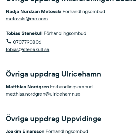
Nadja Nurdzan Metovski
Förhandlingsombud
metovski@me.com
Tobias Stenekull
Förhandlingsombud
0707790806
tobias@stenekull.se
Övriga uppdrag Ulricehamn
Matthias Nordgren
Förhandlingsombud
matthias.nordgren@ulricehamn.se
Övriga uppdrag Uppvidinge
Joakim Einarsson
Förhandlingsombud