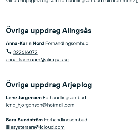
Vill du engagera dig som förhandlingsombud i din kommun?
Övriga uppdrag Alingsås
Anna-Karin Nord
Förhandlingsombud
322616072
anna-karin.nord@alingsas.se
Övriga uppdrag Arjeplog
Lene Jørgensen
Förhandlingsombud
lene_hjorgensen@hotmail.com
Sara Sundström
Förhandlingsombud
lillasystersara@icloud.com