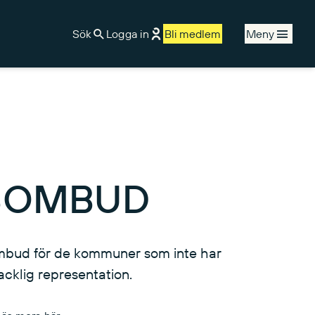
Sök
Logga in
Bli medlem
Meny
SOMBUD
sombud för de kommuner som inte har
acklig representation.