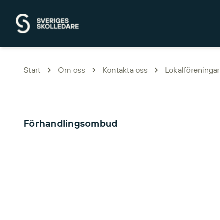
Hoppa till huvudinnehåll
Start
Om oss
Kontakta oss
Lokalföreninga
Förhandlingsombud