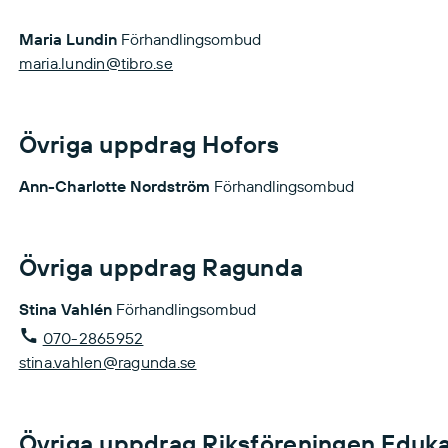
Maria Lundin
Förhandlingsombud
maria.lundin@tibro.se
Övriga uppdrag Hofors
Ann-Charlotte Nordström
Förhandlingsombud
Övriga uppdrag Ragunda
Stina Vahlén
Förhandlingsombud
070-2865952
stina.vahlen@ragunda.se
Övriga uppdrag Riksföreningen Eduk