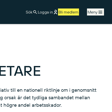
Sök
Logga in
Bli medlem
Meny
ETARE
tiv till en nationell riktlinje om i genomsnitt
ig orsak är det tydliga sambandet mellan
t högre andel arbetsskador.