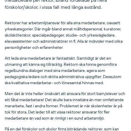
medarbetare per rektor, ibland fördelade på flera
förskolor/skolor, i vissa fall med långa avstånd.
Rektorer har arbetsmiljöansvar för alla sina medarbetare, oavsett
yrkeskategorier. Där ingår bland annat måltidspersonal, kuratorer,
skolsköterskor, specialpedagoger, studie- och yrkesvägledare,
elevassistenter och administratörer m fl. Alla är individer med olika
personligheter och erfarenheter.
Att leda sina medarbetare är fantastiskt. Samtidigt är det en
utmaning att känna sig tillräcklig. Rektorn ska hinna genomföra
regelbundna dialoger med sina medarbetare, agera som
pedagogiska ledare och sköta administrativa uppgifter. Dessutom
ska kvalitativa medarbetar- och lönesamtal hinnas med.
Men det är inte heller önskvärt att ansvara för stort barn/elever och
ett fåtal medarbetare! Det skulle bara innebära än mer omfattande
merarbete, fast i andra former. Problemet är när skolenheter är på
tok för stora. Det leder till att vissa rektorer ansvarar för fler
medarbetare än vad som är rimligt i en sund arbetsmiljö.
På en del förskolor och skolor finns biträdande rektorer, som kan