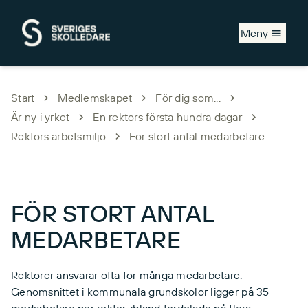
Hoppa till huvudinnehåll
Meny
Start
Medlemskapet
För dig som...
Är ny i yrket
En rektors första hundra dagar
Rektors arbetsmiljö
För stort antal medarbetare
FÖR STORT ANTAL
MEDARBETARE
Rektorer ansvarar ofta för många medarbetare.
Genomsnittet i kommunala grundskolor ligger på 35