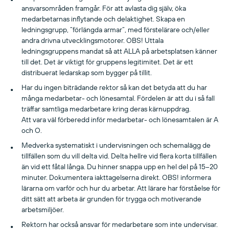
ansvarsområden framgår. För att avlasta dig själv, öka
medarbetarnas inflytande och delaktighet. Skapa en
ledningsgrupp, ”förlängda armar”, med förstelärare och/eller
andra drivna utvecklingsmotorer. OBS! Uttala
ledningsgruppens mandat så att ALLA på arbetsplatsen känner
till det. Det är viktigt för gruppens legitimitet. Det är ett
distribuerat ledarskap som bygger på tillit.
Har du ingen biträdande rektor så kan det betyda att du har
många medarbetar- och lönesamtal. Fördelen är att du i så fall
träffar samtliga medarbetare kring deras kärnuppdrag.
Att vara väl förberedd inför medarbetar- och lönesamtalen är A
och O.
Medverka systematiskt i undervisningen och schemalägg de
tillfällen som du vill delta vid. Delta hellre vid flera korta tillfällen
än vid ett fåtal långa. Du hinner snappa upp en hel del på 15–20
minuter. Dokumentera iakttagelserna direkt. OBS! informera
lärarna om varför och hur du arbetar. Att lärare har förståelse för
ditt sätt att arbeta är grunden för trygga och motiverande
arbetsmiljöer.
Rektorn har också ansvar för medarbetare som inte undervisar.