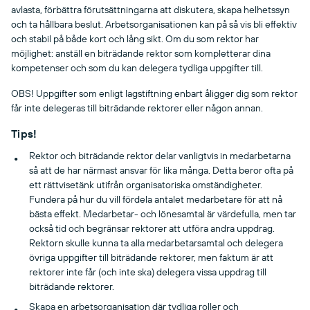
avlasta, förbättra förutsättningarna att diskutera, skapa helhetssyn
och ta hållbara beslut. Arbetsorganisationen kan på så vis bli effektiv
och stabil på både kort och lång sikt. Om du som rektor har
möjlighet: anställ en biträdande rektor som kompletterar dina
kompetenser och som du kan delegera tydliga uppgifter till.
OBS! Uppgifter som enligt lagstiftning enbart åligger dig som rektor
får inte delegeras till biträdande rektorer eller någon annan.
Tips!
Rektor och biträdande rektor delar vanligtvis in medarbetarna
så att de har närmast ansvar för lika många. Detta beror ofta på
ett rättvisetänk utifrån organisatoriska omständigheter.
Fundera på hur du vill fördela antalet medarbetare för att nå
bästa effekt. Medarbetar- och lönesamtal är värdefulla, men tar
också tid och begränsar rektorer att utföra andra uppdrag.
Rektorn skulle kunna ta alla medarbetarsamtal och delegera
övriga uppgifter till biträdande rektorer, men faktum är att
rektorer inte får (och inte ska) delegera vissa uppdrag till
biträdande rektorer.
Skapa en arbetsorganisation där tydliga roller och