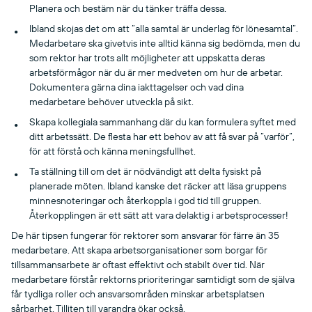
Planera och bestäm när du tänker träffa dessa.
Ibland skojas det om att ”alla samtal är underlag för lönesamtal”.
Medarbetare ska givetvis inte alltid känna sig bedömda, men du
som rektor har trots allt möjligheter att uppskatta deras
arbetsförmågor när du är mer medveten om hur de arbetar.
Dokumentera gärna dina iakttagelser och vad dina
medarbetare behöver utveckla på sikt.
Skapa kollegiala sammanhang där du kan formulera syftet med
ditt arbetssätt. De flesta har ett behov av att få svar på ”varför”,
för att förstå och känna meningsfullhet.
Ta ställning till om det är nödvändigt att delta fysiskt på
planerade möten. Ibland kanske det räcker att läsa gruppens
minnesnoteringar och återkoppla i god tid till gruppen.
Återkopplingen är ett sätt att vara delaktig i arbetsprocesser!
De här tipsen fungerar för rektorer som ansvarar för färre än 35
medarbetare. Att skapa arbetsorganisationer som borgar för
tillsammansarbete är oftast effektivt och stabilt över tid. När
medarbetare förstår rektorns prioriteringar samtidigt som de själva
får tydliga roller och ansvarsområden minskar arbetsplatsen
sårbarhet. Tilliten till varandra ökar också.