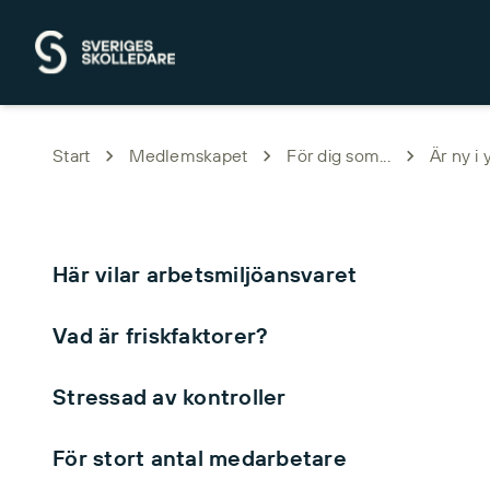
Hoppa till huvudinnehåll
Start
Medlemskapet
För dig som...
Är ny i 
Här vilar arbetsmiljöansvaret
Vad är friskfaktorer?
Stressad av kontroller
För stort antal medarbetare