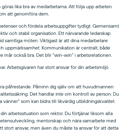
 göras lika bra av medarbetarna. Att följa upp arbeten
i som att genomföra dem.
mpetenser och fördela arbetsuppgifter tydligt. Gemensamt
ffektiv och stabil organisation. Ett närvarande ledarskap
id samtliga möten. Viktigast är att dina medarbetare
och uppmärksamhet. Kommunikation är centralt, både
re mår också bra. Det blir ”win-win” i arbetsrelationen.
r. Arbetsgivaren har stort ansvar för din arbetsmiljö.
vara påfrestande. Påminn dig själv om att huvudmannen
alitetssäkring. Det handlar inte om kontroll av person. Du
 vänner” som kan bidra till likvärdig utbildningskvalitet.
din arbetssituation som rektor. Du förtjänar liksom alla
ompetensutveckling, mentorskap och nära samarbete med
t stort ansvar, men även du måste ta ansvar för att detta