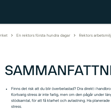
yrket
En rektors första hundra dagar
Rektors arbetsmil
SAMMANFATTN
Finns det risk att du blir överbelastad? Dra direkt i handb
Kortvarig stress är inte farlig, men om den pågår under längr
stödsamtal, för att få klarhet och avlastning. Ha planera
stress.