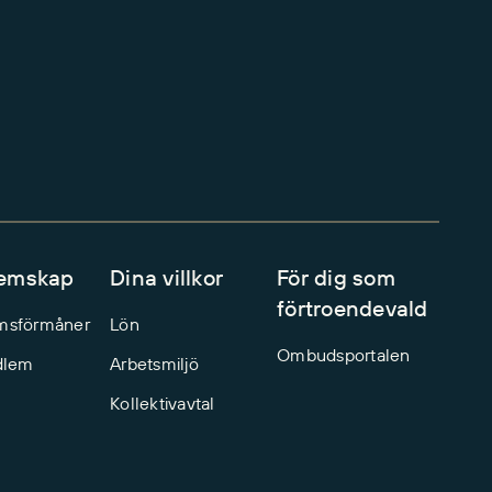
emskap
Dina villkor
För dig som
förtroendevald
msförmåner
Lön
Ombudsportalen
dlem
Arbetsmiljö
Kollektivavtal