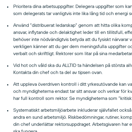
Prioritera dina arbetsuppgifter. Delegera uppgifter som kan
som delegerats tar vanligtvis inte lika lång tid och energ
Använd ”distribuerat ledarskap” genom att hitta olika ko
ansvar, inflytande och delaktighet leder till en tillitsfull, e
behöver inte nödvändigtvis betyda att du fysiskt närvarar v
verkligen känner att du ger dem meningsfulla uppgifter 
verbalt och skriftligt. Rektorer som litar på sina medarbeta
Vid hot och våld ska du ALLTID ta händelsen på största allva
Kontakta din chef och ta del av tipsen ovan.
Att uppleva överdriven kontroll i ditt yrkesutövande kan 
och myndigheterna endast tar sitt ansvar och verkar för kv
har full kontroll som rektor. Se myndigheterna som ”kritiska
Systematiskt arbetsmiljöarbete inkluderar självfallet också 
andra en sund arbetsmiljö. Riskbedömningar, rutiner, k
din chef underlättar rektorsuppdraget. Arbetsgivaren har et
ska fungera.