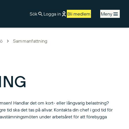
Sök
Logga in
Bli medlem
Meny
jö
Sammanfattning
ING
romsen! Handlar det om kort- eller långvarig belastning?
e tid ska det tas på allvar. Kontakta din chef i god tid för
de avstämningsmöten under arbetsåret för att förebygga